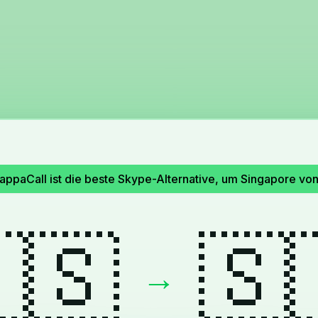
appaCall ist die beste Skype-Alternative, um Singapore von
🇸
🇸
→