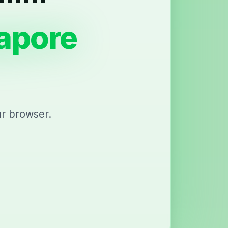
gapore
ur browser.