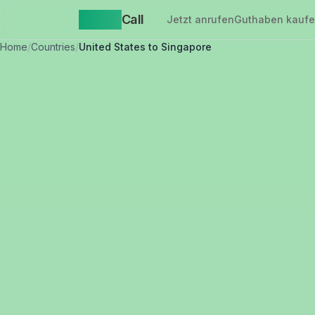
Yappa
Call
Jetzt anrufen
Guthaben kauf
Home
/
Countries
/
United States to Singapore