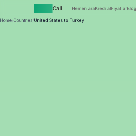
Yappa
Call
Hemen ara
Kredi al
Fiyatlar
Blo
Home
/
Countries
/
United States to Turkey