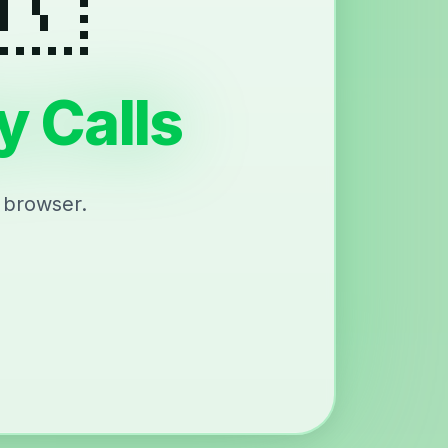
y Calls
 browser.