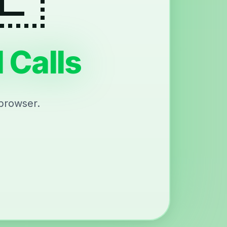
l Calls
 browser.