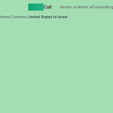
Yappa
Call
Hemen ara
Kredi al
Fiyatlar
Blo
Home
/
Countries
/
United States to Israel