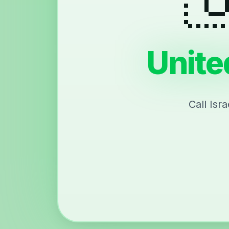
United
Call Isr