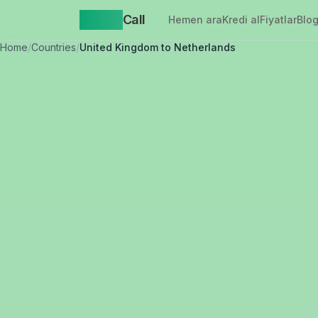
Yappa
Call
Hemen ara
Kredi al
Fiyatlar
Blo
Home
/
Countries
/
United Kingdom to Netherlands