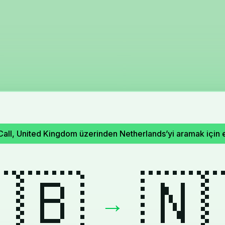
ll, United Kingdom üzerinden Netherlands’yi aramak için en 
🇧
🇳
→