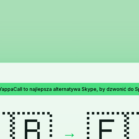
YappaCall to najlepsza alternatywa Skype, by dzwonić do S
🇧
🇪
→