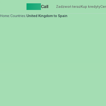
Yappa
Call
Zadzwoń teraz
Kup kredyty
Ce
Home
/
Countries
/
United Kingdom to Spain