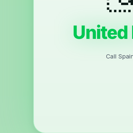
United
Call Spai