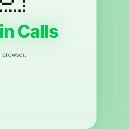
n Calls
r browser.