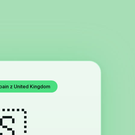
pain z United Kingdom
🇸