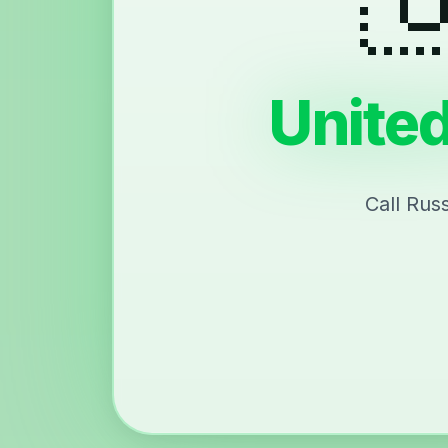
United
Call Rus