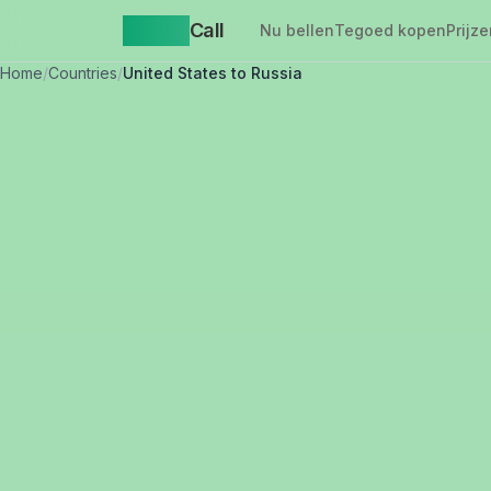
Yappa
Call
Nu bellen
Tegoed kopen
Prijze
Home
/
Countries
/
United States to Russia