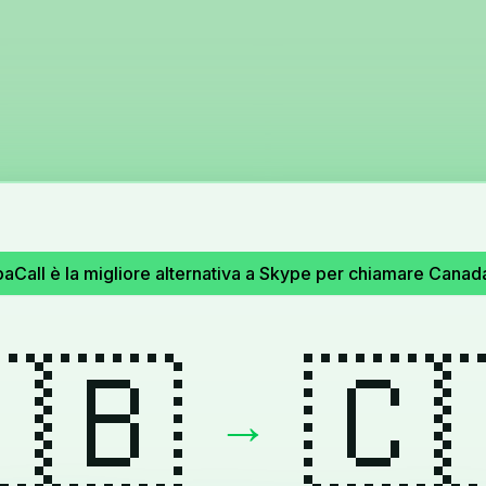
aCall è la migliore alternativa a Skype per chiamare Cana
🇧
🇨
→