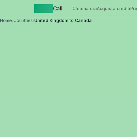
Yappa
Call
Chiama ora
Acquista crediti
Pre
Home
/
Countries
/
United Kingdom to Canada