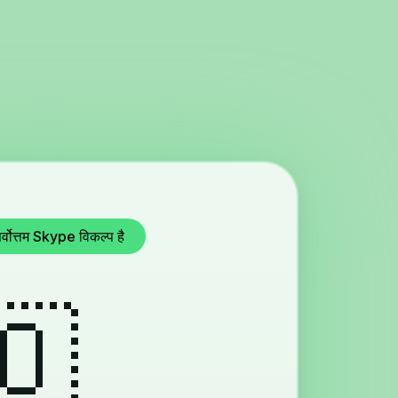
ोत्तम Skype विकल्प है
🇴