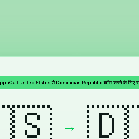
ppaCall United States से Dominican Republic कॉल करने के लिए सर्व
🇸
🇩
→