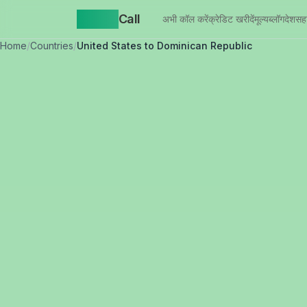
Yappa
Call
अभी कॉल करें
क्रेडिट खरीदें
मूल्य
ब्लॉग
देश
सह
Home
/
Countries
/
United States to Dominican Republic