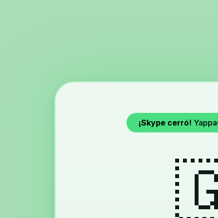
¡Skype cerró!
YappaC
