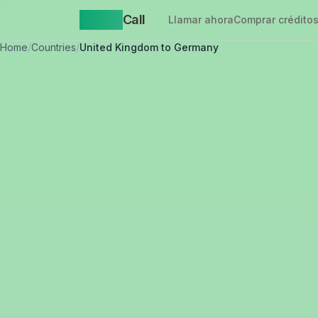
Yappa
Call
Llamar ahora
Comprar crédito
Home
/
Countries
/
United Kingdom to Germany