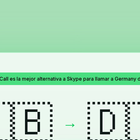
all es la mejor alternativa a Skype para llamar a Germany
🇧
🇩
→