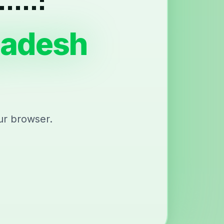
ladesh
ur browser.