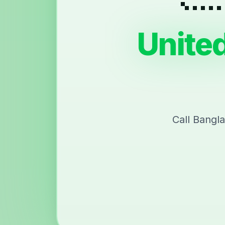
Unite
Call Bangl