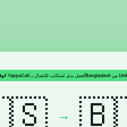
توقف سكايب!
YappaCall أفضل بديل 
🇸
🇧
→