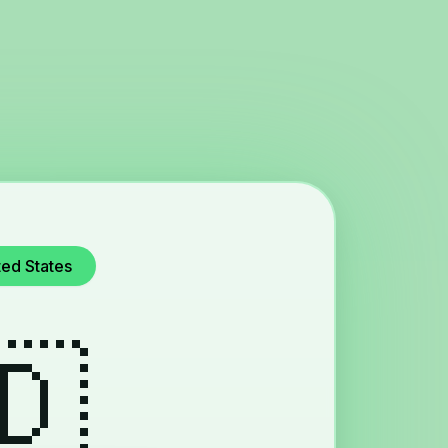
YappaCall أفضل بديل لسكايب للاتصال بـgladesh
🇩